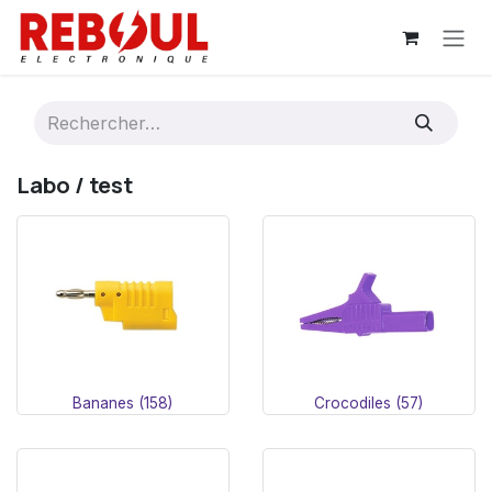
Se rendre au contenu
Labo / test
Bananes (158)
Crocodiles (57)