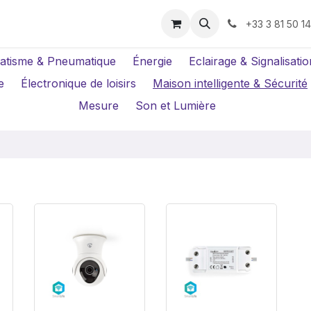
us ?
Réparations
Location Caméras
+33 3 81 50 1
atisme & Pneumatique
Énergie
Eclairage & Signalisatio
e
Électronique de loisirs
Maison intelligente & Sécurité
Mesure
Son et Lumière