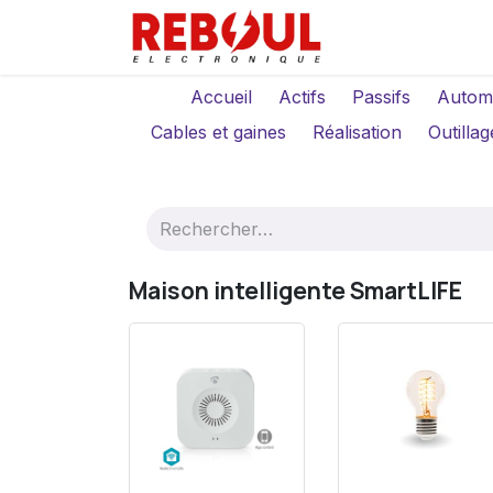
Se rendre au contenu
Qui sommes-no
Accueil
Actifs
Passifs
Autom
Cables et gaines
Réalisation
Outillag
Maison intelligente SmartLIFE