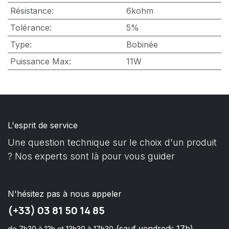
Résistance
:
6kohm
Tolérance
:
5%
Type
:
Bobinée
Puissance Max
:
11W
L'esprit de service
Une question technique sur le choix d'un produit
? Nos experts sont là pour vous guider
N'hésitez pas à nous appeler
(+33) 03 81 50 14 85
(sauf vendredi: 17h)
de 7h30 à 12h et 13h30 à 17h30