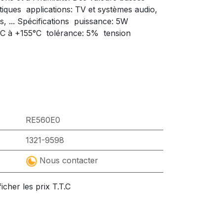
tiques  applications: TV et systèmes audio,
... Spécifications  puissance: 5W 
C à +155°C  tolérance: 5%  tension
RE560E0
1321-9598
Nous contacter
ficher les prix T.T.C