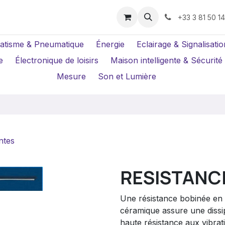
us ?
Réparations
Location Caméras
+33 3 81 50 1
atisme & Pneumatique
Énergie
Eclairage & Signalisatio
e
Électronique de loisirs
Maison intelligente & Sécurité
Mesure
Son et Lumière
ntes
RESISTANC
Une résistance bobinée en 
céramique assure une dissi
haute résistance aux vibrat