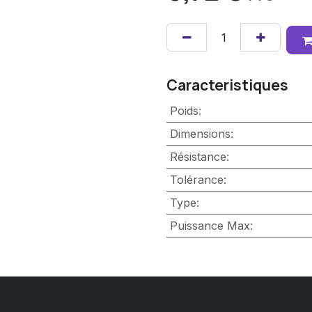
Caracteristiques
Poids
:
Dimensions
:
Résistance
:
Tolérance
:
Type
:
Puissance Max
: