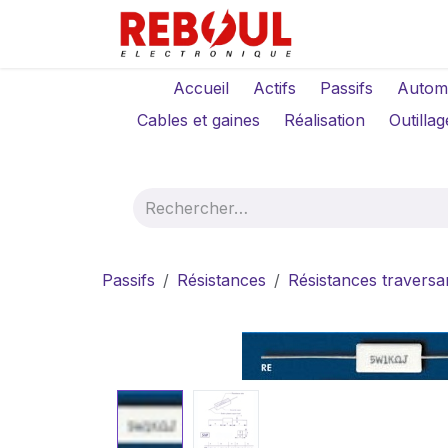
Se rendre au contenu
Qui sommes-no
Accueil
Actifs
Passifs
Autom
Cables et gaines
Réalisation
Outillag
Passifs
Résistances
Résistances traversa