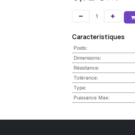
Caracteristiques
Poids
:
Dimensions
:
Résistance
:
Tolérance
:
Type
:
Puissance Max
: