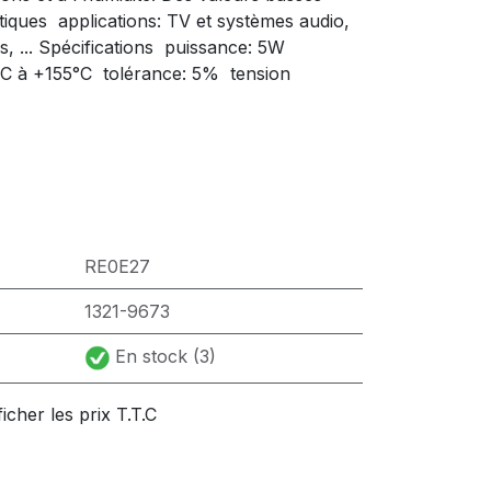
tiques  applications: TV et systèmes audio,
... Spécifications  puissance: 5W 
C à +155°C  tolérance: 5%  tension
RE0E27
1321-9673
En stock (3)
ficher les prix T.T.C