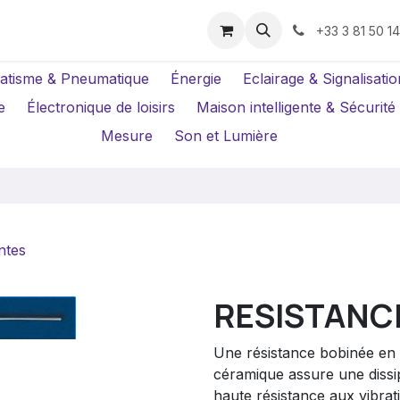
us ?
Réparations
Location Caméras
+33 3 81 50 1
atisme & Pneumatique
Énergie
Eclairage & Signalisatio
e
Électronique de loisirs
Maison intelligente & Sécurité
Mesure
Son et Lumière
ntes
RESISTANC
Une résistance bobinée en 
céramique assure une dissi
haute résistance aux vibrat