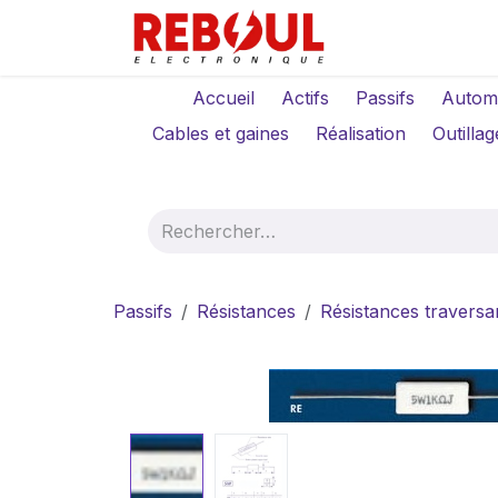
Se rendre au contenu
Qui sommes-no
Accueil
Actifs
Passifs
Autom
Cables et gaines
Réalisation
Outillag
Passifs
Résistances
Résistances traversa