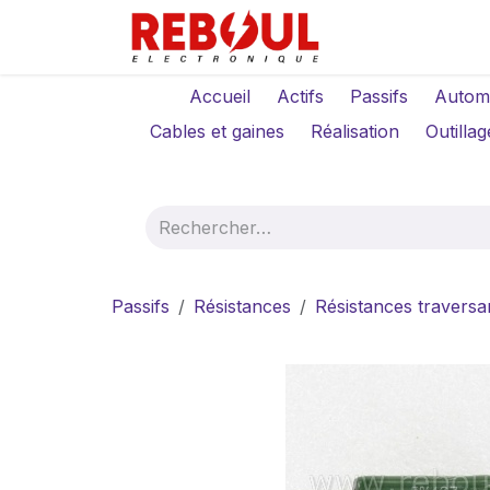
Se rendre au contenu
Qui sommes-no
Accueil
Actifs
Passifs
Autom
Cables et gaines
Réalisation
Outillag
Passifs
Résistances
Résistances traversa