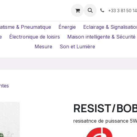
us ?
Réparations
Location Caméras
+33 3 81 50 1
atisme & Pneumatique
Énergie
Eclairage & Signalisatio
e
Électronique de loisirs
Maison intelligente & Sécurité
Mesure
Son et Lumière
ntes
RESIST/BO
resisatnce de puissance 5