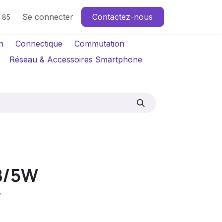
Se connecter
Contactez-nous
4 85
n
Connectique
Commutation
Réseau & Accessoires Smartphone
B/5W
W