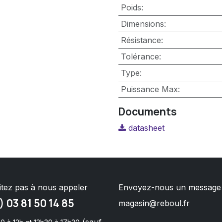
Poids
:
Dimensions
:
Résistance
:
Tolérance
:
Type
:
Puissance Max
:
Documents
datasheet
itez pas à nous appeler
Envoyez-nous un message
) 03 81 50 14 85
magasin@reboul.fr
(sauf