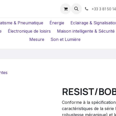
us ?
Réparations
Location Caméras
+33 3 81 50 1
atisme & Pneumatique
Énergie
Eclairage & Signalisatio
e
Électronique de loisirs
Maison intelligente & Sécurité
Mesure
Son et Lumière
ntes
RESIST/BO
Conforme à la spécificatio
caractéristiques de la séri
robustesse mécanique) et le