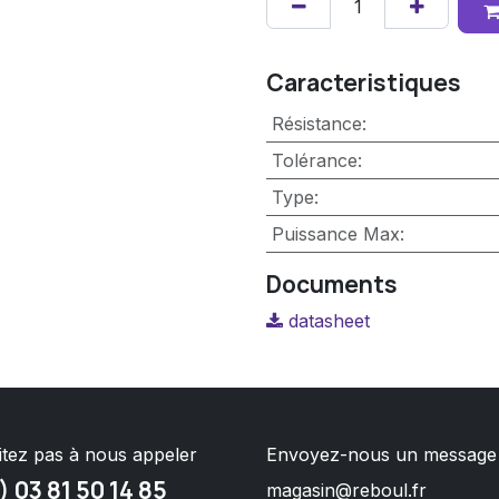
Caracteristiques
Résistance
:
Tolérance
:
Type
:
Puissance Max
:
Documents
datasheet
itez pas à nous appeler
Envoyez-nous un message
) 03 81 50 14 85
magasin@reboul.fr