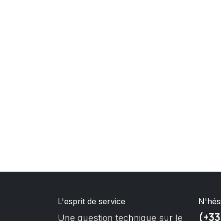
L'esprit de service
N'hés
(+33
Une question technique sur le