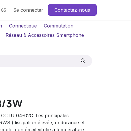
Se connecter
Contactez-nous
4 85
n
Connectique
Commutation
Réseau & Accessoires Smartphone
B/3W
n CCTU 04-02C. Les principales
e RWS (dissipation élevée, endurance et
mploi dun émail vitrifié à température