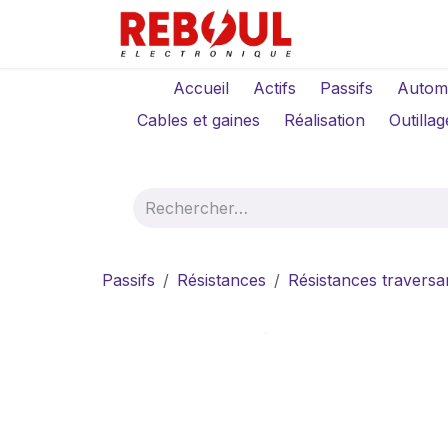
Se rendre au contenu
Qui sommes-no
Accueil
Actifs
Passifs
Autom
Cables et gaines
Réalisation
Outillag
Passifs
Résistances
Résistances traversa