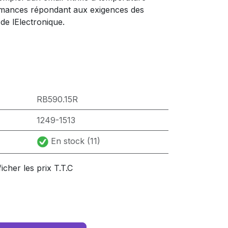
rmances répondant aux exigences des
t de lElectronique.
RB590.15R
1249-1513
En stock (11)
ficher les prix T.T.C