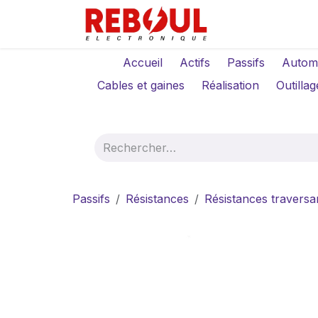
Se rendre au contenu
Qui sommes-no
Accueil
Actifs
Passifs
Autom
Cables et gaines
Réalisation
Outillag
Passifs
Résistances
Résistances traversa