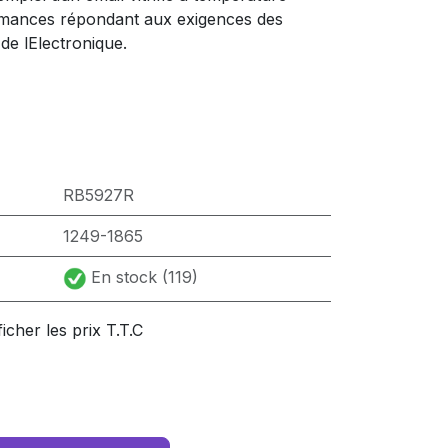
rmances répondant aux exigences des
t de lElectronique.
RB5927R
1249-1865
En stock (119)
ficher les prix T.T.C