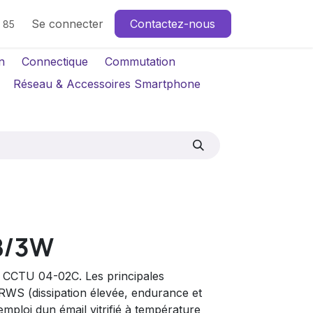
Se connecter
Contactez-nous
4 85
n
Connectique
Commutation
Réseau & Accessoires Smartphone
B/3W
n CCTU 04-02C. Les principales
e RWS (dissipation élevée, endurance et
mploi dun émail vitrifié à température