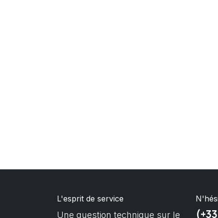
L'esprit de service
N'hés
(+33
Une question technique sur le