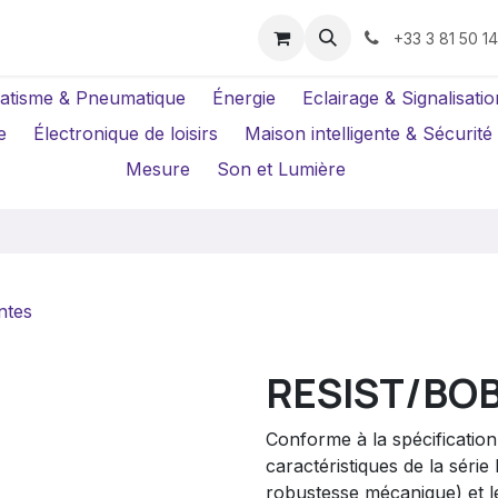
us ?
Réparations
Location Caméras
+33 3 81 50 1
atisme & Pneumatique
Énergie
Eclairage & Signalisatio
e
Électronique de loisirs
Maison intelligente & Sécurité
Mesure
Son et Lumière
ntes
RESIST/BO
Conforme à la spécificatio
caractéristiques de la séri
robustesse mécanique) et le