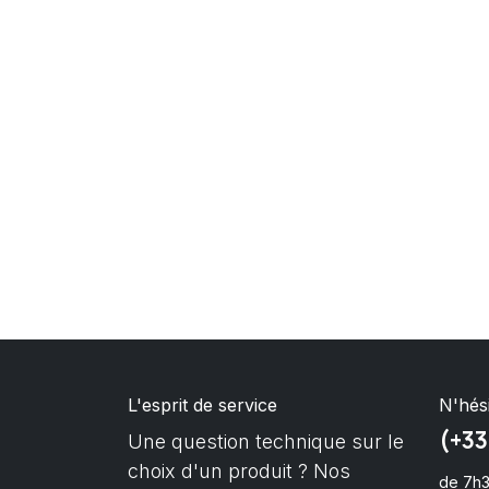
L'esprit de service
N'hés
(+33
Une question technique sur le
choix d'un produit ? Nos
de 7h3