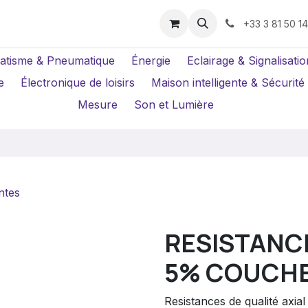
us ?
Réparations
Location Caméras
+33 3 81 50 1
atisme & Pneumatique
Énergie
Eclairage & Signalisatio
e
Électronique de loisirs
Maison intelligente & Sécurité
Mesure
Son et Lumière
ntes
RESISTANCE
5% COUCH
Resistances de qualité axi