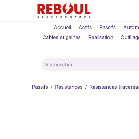
Se rendre au contenu
Qui sommes-no
Accueil
Actifs
Passifs
Autom
Cables et gaines
Réalisation
Outillag
Passifs
Résistances
Résistances traversa