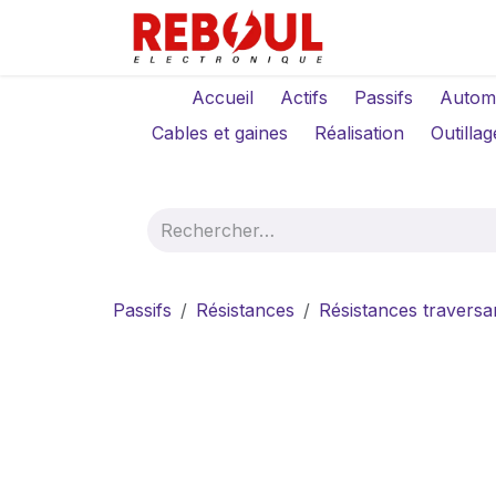
Se rendre au contenu
Qui sommes-no
Accueil
Actifs
Passifs
Autom
Cables et gaines
Réalisation
Outillag
Passifs
Résistances
Résistances traversa