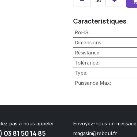
Caracteristiques
RoHS
:
Dimensions
:
Résistance
:
Tolérance
:
Type
:
Puissance Max
:
itez pas à nous appeler
Envoyez-nous un message
) 03 81 50 14 85
magasin@reboul.fr