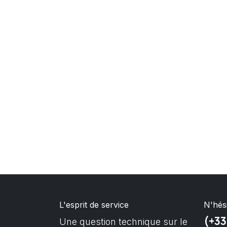
L'esprit de service
N'hés
(+33
Une question technique sur le