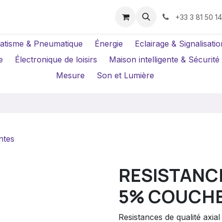
us ?
Réparations
Location Caméras
+33 3 81 50 1
atisme & Pneumatique
Énergie
Eclairage & Signalisatio
e
Électronique de loisirs
Maison intelligente & Sécurité
Mesure
Son et Lumière
ntes
RESISTANCE
5% COUCH
Resistances de qualité axi