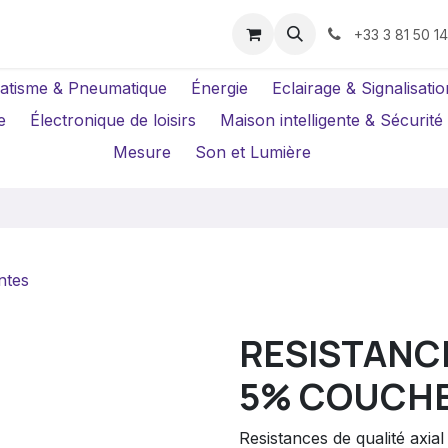
us ?
Réparations
Location Caméras
+33 3 81 50 1
atisme & Pneumatique
Énergie
Eclairage & Signalisatio
e
Électronique de loisirs
Maison intelligente & Sécurité
Mesure
Son et Lumière
ntes
RESISTANCE
5% COUCH
Resistances de qualité axi