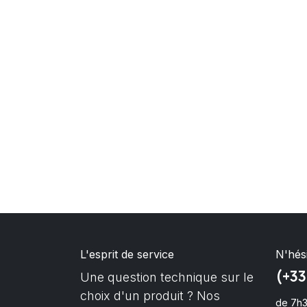
L'esprit de service
N'hés
(+33
Une question technique sur le
choix d'un produit ? Nos
de 7h3