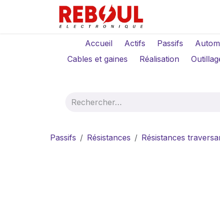
Se rendre au contenu
Qui sommes-no
Accueil
Actifs
Passifs
Autom
Cables et gaines
Réalisation
Outillag
Passifs
Résistances
Résistances traversa