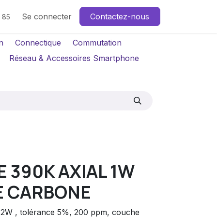
Se connecter
Contactez-nous
4 85
n
Connectique
Commutation
Réseau & Accessoires Smartphone
 390K AXIAL 1W
E CARBONE
al 2W , tolérance 5%, 200 ppm, couche