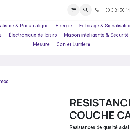
us ?
Réparations
Location Caméras
+33 3 81 50 1
atisme & Pneumatique
Énergie
Eclairage & Signalisatio
e
Électronique de loisirs
Maison intelligente & Sécurité
Mesure
Son et Lumière
ntes
RESISTANCE
COUCHE C
Resistances de qualité axi