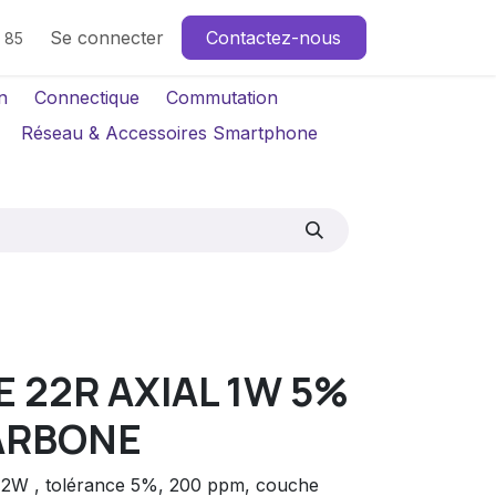
Se connecter
Contactez-nous
4 85
n
Connectique
Commutation
Réseau & Accessoires Smartphone
 22R AXIAL 1W 5%
ARBONE
al 2W , tolérance 5%, 200 ppm, couche