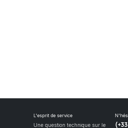
L'esprit de service
N'hés
(+33
Une question technique sur le