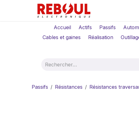
Se rendre au contenu
Qui sommes-no
Accueil
Actifs
Passifs
Autom
Cables et gaines
Réalisation
Outillag
Passifs
Résistances
Résistances traversa