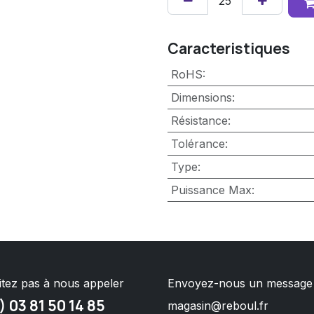
Caracteristiques
RoHS
:
Dimensions
:
Résistance
:
Tolérance
:
Type
:
Puissance Max
:
itez pas à nous appeler
Envoyez-nous un message
) 03 81 50 14 85
magasin@reboul.fr