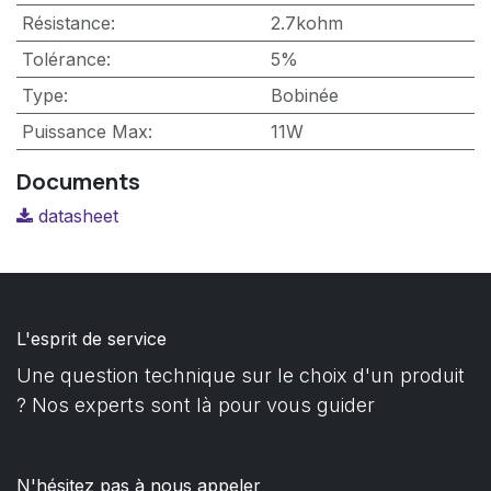
Résistance
:
2.7kohm
Tolérance
:
5%
Type
:
Bobinée
Puissance Max
:
11W
Documents
datasheet
L'esprit de service
Une question technique sur le choix d'un produit
? Nos experts sont là pour vous guider
N'hésitez pas à nous appeler