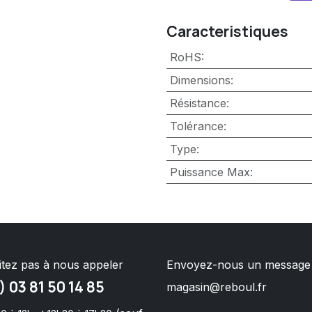
Caracteristiques
RoHS
:
Dimensions
:
Résistance
:
Tolérance
:
Type
:
Puissance Max
:
itez pas à nous appeler
Envoyez-nous un message
) 03 81 50 14 85
magasin@reboul.fr