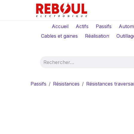
Se rendre au contenu
Qui sommes-no
Accueil
Actifs
Passifs
Autom
Cables et gaines
Réalisation
Outillag
Passifs
Résistances
Résistances traversa