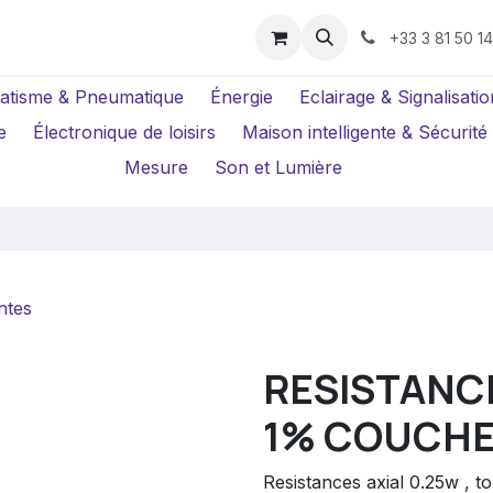
us ?
Réparations
Location Caméras
+33 3 81 50 1
atisme & Pneumatique
Énergie
Eclairage & Signalisatio
e
Électronique de loisirs
Maison intelligente & Sécurité
Mesure
Son et Lumière
ntes
RESISTANCE
1% COUCHE
Resistances axial 0.25w , 