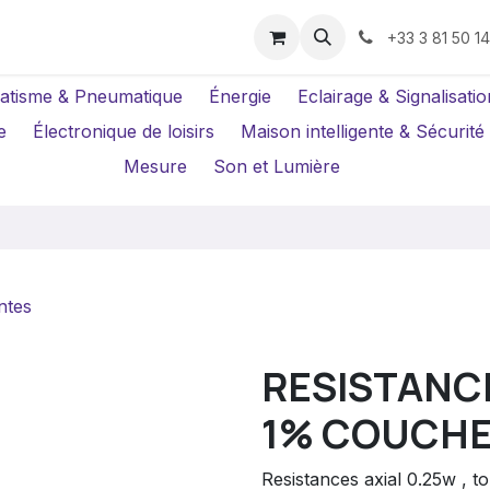
us ?
Réparations
Location Caméras
+33 3 81 50 1
atisme & Pneumatique
Énergie
Eclairage & Signalisatio
e
Électronique de loisirs
Maison intelligente & Sécurité
Mesure
Son et Lumière
ntes
RESISTANCE
1% COUCHE
Resistances axial 0.25w , 