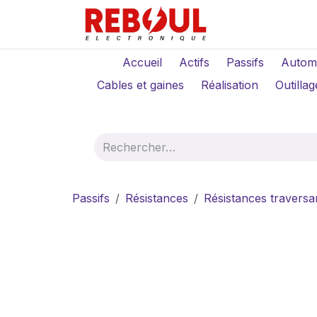
Se rendre au contenu
Qui sommes-no
Accueil
Actifs
Passifs
Autom
Cables et gaines
Réalisation
Outillag
Passifs
Résistances
Résistances traversa