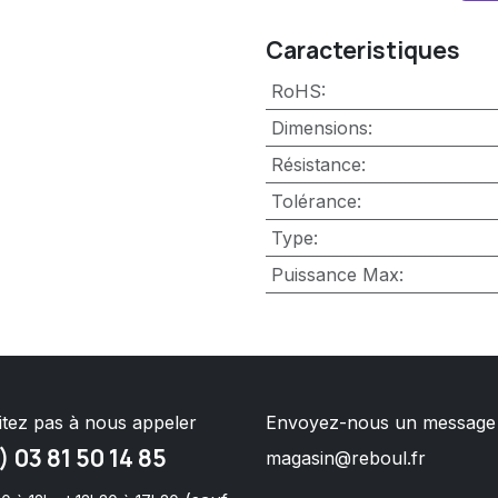
Caracteristiques
RoHS
:
Dimensions
:
Résistance
:
Tolérance
:
Type
:
Puissance Max
:
itez pas à nous appeler
Envoyez-nous un message
) 03 81 50 14 85
magasin@reboul.fr