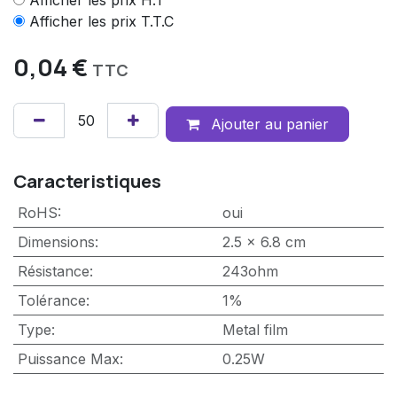
Afficher les prix H.T
Afficher les prix T.T.C
0,04
€
TTC
Ajouter au panier
Caracteristiques
RoHS
:
oui
Dimensions
:
2.5 x 6.8 cm
Résistance
:
243ohm
Tolérance
:
1%
Type
:
Metal film
Puissance Max
:
0.25W