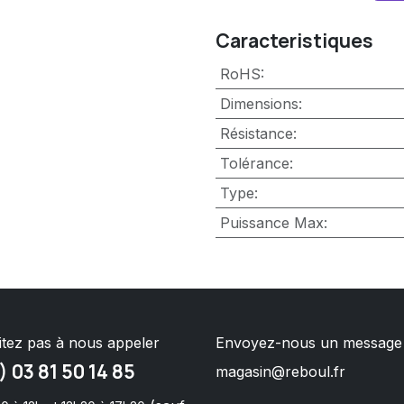
Caracteristiques
RoHS
:
Dimensions
:
Résistance
:
Tolérance
:
Type
:
Puissance Max
:
itez pas à nous appeler
Envoyez-nous un message
) 03 81 50 14 85
magasin@reboul.fr