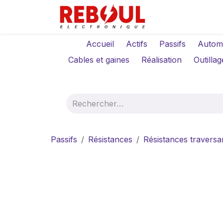
Se rendre au contenu
Qui sommes-no
Accueil
Actifs
Passifs
Autom
Cables et gaines
Réalisation
Outillag
Passifs
Résistances
Résistances traversa