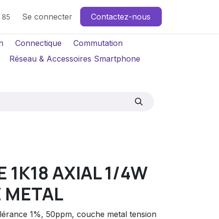
Se connecter
Contactez-nous
4 85
n
Connectique
Commutation
Réseau & Accessoires Smartphone
 1K18 AXIAL 1/4W
 METAL
tolérance 1%, 50ppm, couche metal tension