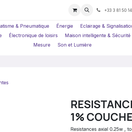
us ?
Réparations
Location Caméras
+33 3 81 50 1
atisme & Pneumatique
Énergie
Eclairage & Signalisatio
e
Électronique de loisirs
Maison intelligente & Sécurité
Mesure
Son et Lumière
ntes
RESISTANCE
1% COUCHE
Resistances axial 0.25w , 