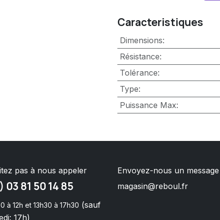
Caracteristiques
Dimensions
:
Résistance
:
Tolérance
:
Type
:
Puissance Max
:
itez pas à nous appeler
Envoyez-nous un message
) 03 81 50 14 85
magasin@reboul.fr
(sauf
0 à 12h et 13h30 à 17h30
di: 17h)