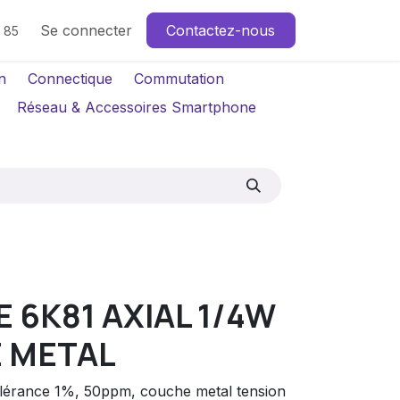
Se connecter
Contactez-nous
4 85
n
Connectique
Commutation
Réseau & Accessoires Smartphone
 6K81 AXIAL 1/4W
 METAL
tolérance 1%, 50ppm, couche metal tension