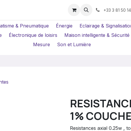
us ?
Réparations
Location Caméras
+33 3 81 50 1
atisme & Pneumatique
Énergie
Eclairage & Signalisatio
e
Électronique de loisirs
Maison intelligente & Sécurité
Mesure
Son et Lumière
ntes
RESISTANCE
1% COUCHE
Resistances axial 0.25w , 