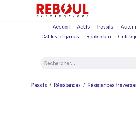
Se rendre au contenu
Qui sommes-no
Accueil
Actifs
Passifs
Autom
Cables et gaines
Réalisation
Outillag
Passifs
Résistances
Résistances traversa