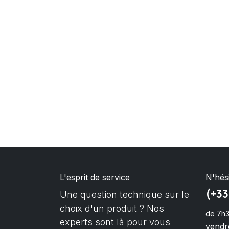
L'esprit de service
N'hés
(+33
Une question technique sur le
choix d'un produit ? Nos
de 7h3
experts sont là pour vous
vendre