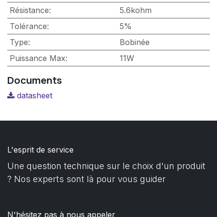
Résistance
:
5.6kohm
Tolérance
:
5%
Type
:
Bobinée
Puissance Max
:
11W
Documents
datasheet
L'esprit de service
Une question technique sur le choix d'un produit
? Nos experts sont là pour vous guider
N'hésitez pas à nous appeler