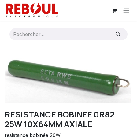
Se rendre au contenu
RESISTANCE BOBINEE 0R82
25W 10X64MM AXIALE
resistance bobinée 20W