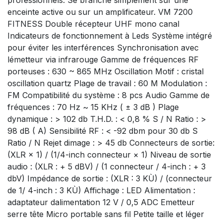
professionnels. Se branche simplement sur une
enceinte active ou sur un amplificateur. VM 7200
FITNESS Double récepteur UHF mono canal
Indicateurs de fonctionnement à Leds Système intégré
pour éviter les interférences Synchronisation avec
lémetteur via infrarouge Gamme de fréquences RF
porteuses : 630 ~ 865 MHz Oscillation Motif : cristal
oscillation quartz Plage de travail : 60 M Modulation :
FM Compatibilité du système : 8 pcs Audio Gamme de
fréquences : 70 Hz ~ 15 KHz ( ± 3 dB ) Plage
dynamique : > 102 db T.H.D. : < 0,8 % S / N Ratio : >
98 dB ( A) Sensibilité RF : < -92 dbm pour 30 db S
Ratio / N Rejet dimage : > 45 db Connecteurs de sortie:
(XLR × 1) / (1/4-inch connecteur × 1) Niveau de sortie
audio : (XLR : + 5 dBV) / (1 connecteur / 4-inch : + 3
dbV) Impédance de sortie : (XLR : 3 KÙ) / (connecteur
de 1/ 4-inch : 3 KÙ) Affichage : LED Alimentation :
adaptateur dalimentation 12 V / 0,5 ADC Emetteur
serre tête Micro portable sans fil Petite taille et léger