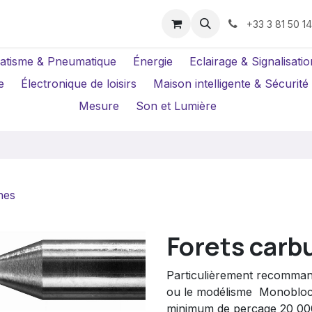
us ?
Réparations
Location Caméras
+33 3 81 50 1
atisme & Pneumatique
Énergie
Eclairage & Signalisatio
e
Électronique de loisirs
Maison intelligente & Sécurité
Mesure
Son et Lumière
hes
Forets carb
Particulièrement recommand
ou le modélisme  Monobloc.
minimum de perçage 20 000 t