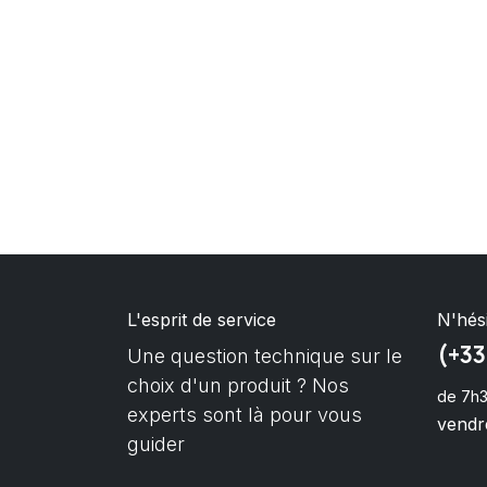
L'esprit de service
N'hés
(+33
Une question technique sur le
choix d'un produit ? Nos
de 7h3
experts sont là pour vous
vendre
guider