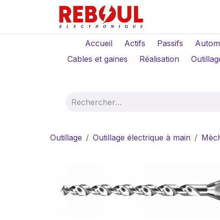
Se rendre au contenu
Qui sommes-no
Accueil
Actifs
Passifs
Autom
Cables et gaines
Réalisation
Outillag
Outillage
Outillage électrique à main
Mèc