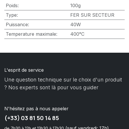
Poids
:
100g
Type
:
FER SUR SECTEUR
Puissance
:
40W
Temperature maximale
:
400°C
L'esprit de service
Une question technique sur le choix d'un produit
? Nos experts sont là pour vous guider
N'hésitez pas à nous appeler
(+33) 03 81 50 14 85
(sauf vendredi: 17h)
de 7h30 à 12h et 13h30 à 17h30