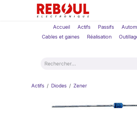
Se rendre au contenu
Qui sommes-no
Accueil
Actifs
Passifs
Autom
Cables et gaines
Réalisation
Outillag
Actifs
Diodes
Zener