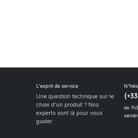
L'esprit de service
N'hés
(+33
Une question technique sur le
choix d'un produit ? Nos
de 7h3
experts sont là pour vous
vendre
guider