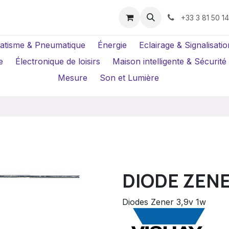
us ?
Réparations
Location Caméras
+33 3 81 50 1
atisme & Pneumatique
Énergie
Eclairage & Signalisatio
e
Électronique de loisirs
Maison intelligente & Sécurité
Mesure
Son et Lumière
DIODE ZENE
Diodes Zener 3,9v 1w