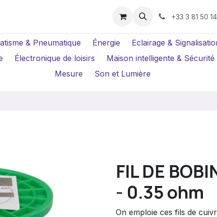
us ?
Réparations
Location Caméras
+33 3 81 50 1
atisme & Pneumatique
Énergie
Eclairage & Signalisatio
e
Électronique de loisirs
Maison intelligente & Sécurité
Mesure
Son et Lumière
FIL DE BOB
- 0.35 ohm
On emploie ces fils de cuiv