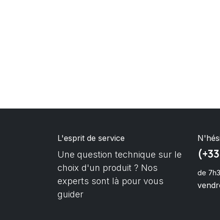
L'esprit de service
N'hés
(+33
Une question technique sur le
choix d'un produit ? Nos
de 7h3
experts sont là pour vous
vendre
guider