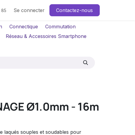
Se connecter
Contactez-nous
4 85
n
Connectique
Commutation
Réseau & Accessoires Smartphone
INAGE Ø1.0mm - 16m
re laqués souples et soudables pour