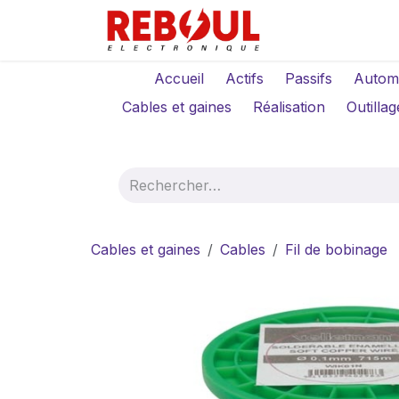
Se rendre au contenu
Qui sommes-no
Accueil
Actifs
Passifs
Autom
Cables et gaines
Réalisation
Outillag
Cables et gaines
Cables
Fil de bobinage