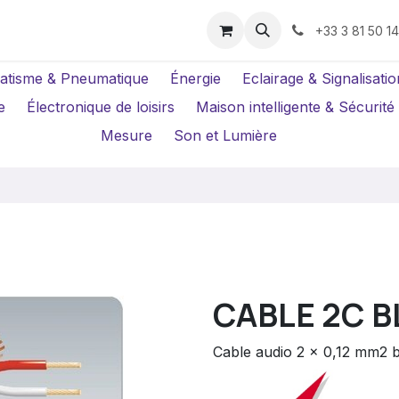
us ?
Réparations
Location Caméras
+33 3 81 50 1
atisme & Pneumatique
Énergie
Eclairage & Signalisatio
e
Électronique de loisirs
Maison intelligente & Sécurité
Mesure
Son et Lumière
CABLE 2C B
Cable audio 2 x 0,12 mm2 b