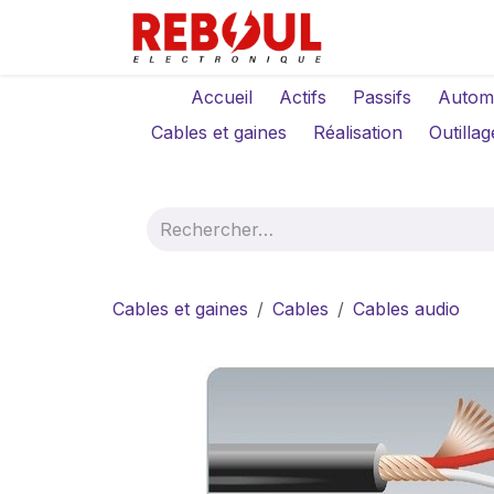
Se rendre au contenu
Qui sommes-no
Accueil
Actifs
Passifs
Autom
Cables et gaines
Réalisation
Outillag
Cables et gaines
Cables
Cables audio