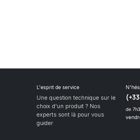
L'esprit de service
N'hés
(+33
Une question technique sur le
choix d'un produit ? Nos
de 7h3
experts sont là pour vous
vendre
guider