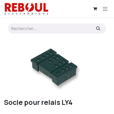
Se rendre au contenu
Socle pour relais LY4