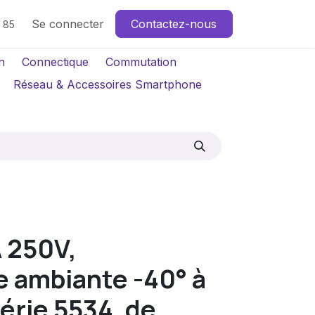
Se connecter
Contactez-nous
4 85
n
Connectique
Commutation
Réseau & Accessoires Smartphone
 250V,
 ambiante -40° à
érie 5534, de