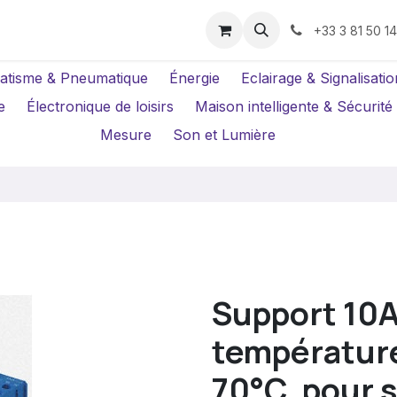
us ?
Réparations
Location Caméras
+33 3 81 50 1
atisme & Pneumatique
Énergie
Eclairage & Signalisatio
e
Électronique de loisirs
Maison intelligente & Sécurité
Mesure
Son et Lumière
Support 10A
température
70°C, pour s