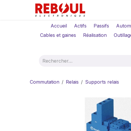
Se rendre au contenu
Qui sommes-no
Accueil
Actifs
Passifs
Autom
Cables et gaines
Réalisation
Outillag
Commutation
Relais
Supports relais