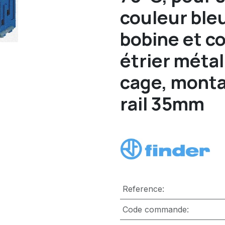
couleur ble
bobine et c
étrier métal
cage, monta
rail 35mm
Reference:
Code commande: