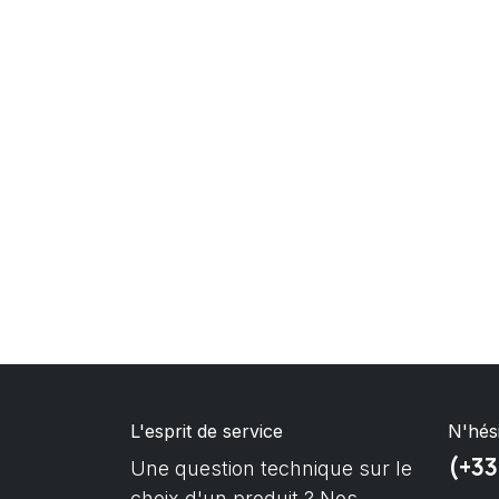
L'esprit de service
N'hés
(+33
Une question technique sur le
choix d'un produit ? Nos