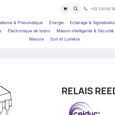
us ?
Réparations
Location Caméras
+33 3 81 50 1
atisme & Pneumatique
Énergie
Eclairage & Signalisatio
e
Électronique de loisirs
Maison intelligente & Sécurité
Mesure
Son et Lumière
RELAIS REE