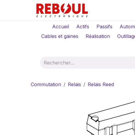
Se rendre au contenu
Qui sommes-no
Accueil
Actifs
Passifs
Autom
Cables et gaines
Réalisation
Outillag
Commutation
Relais
Relais Reed