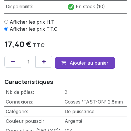
Disponibilité:
En stock (10)
Afficher les prix H.T
Afficher les prix T.T.C
17,40
€
TTC
Ajouter au panier
Caracteristiques
Nb de pôles
:
2
Connexions
:
Cosses 'FAST-ON' 2.8mm
Catégorie
:
De puissance
Couleur poussoir
:
Argenté
Courant max (250 VAC)
:
10A