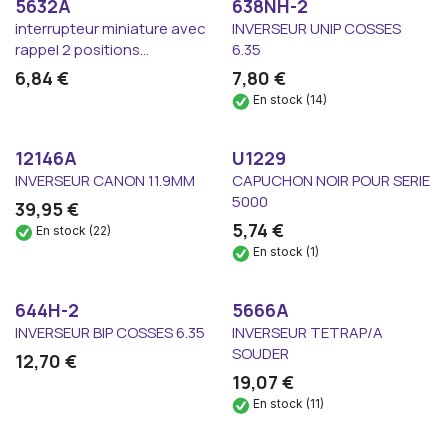
5632A
638NH-2
interrupteur miniature avec
INVERSEUR UNIP COSSES
rappel 2 positions...
6.35
6,84
€
7,80
€
En stock (14)
12146A
U1229
INVERSEUR CANON 11.9MM
CAPUCHON NOIR POUR SERIE
5000
39,95
€
5,74
€
En stock (22)
En stock (1)
644H-2
5666A
INVERSEUR BIP COSSES 6.35
INVERSEUR TETRAP/A
SOUDER
12,70
€
19,07
€
En stock (11)