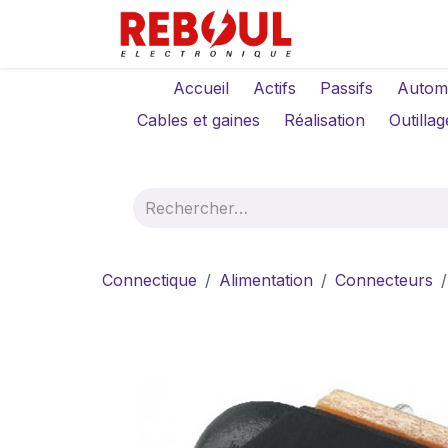
Se rendre au contenu
Qui sommes-no
Accueil
Actifs
Passifs
Autom
Cables et gaines
Réalisation
Outillag
Connectique
Alimentation
Connecteurs