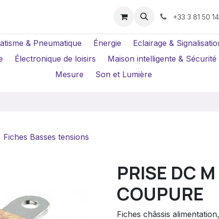
us ?
Réparations
Location Caméras
+33 3 81 50 1
atisme & Pneumatique
Énergie
Eclairage & Signalisatio
e
Électronique de loisirs
Maison intelligente & Sécurité
Mesure
Son et Lumière
Fiches Basses tensions
PRISE DC M 
COUPURE
Fiches châssis alimentation