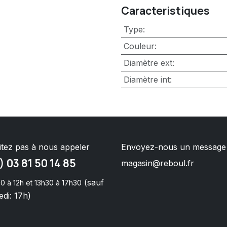
Caracteristiques
Type
:
Couleur
:
Diamètre ext
:
Diamètre int
:
itez pas à nous appeler
Envoyez-nous un message
) 03 81 50 14 85
magasin@reboul.fr
(sauf
0 à 12h et 13h30 à 17h30
di: 17h)