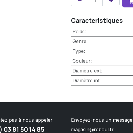
Caracteristiques
Poids
:
Genre
:
Type
:
Couleur
:
Diamètre ext
:
Diamètre int
:
itez pas à nous appeler
Envoyez-nous un message
) 03 81 50 14 85
magasin@reboul.fr