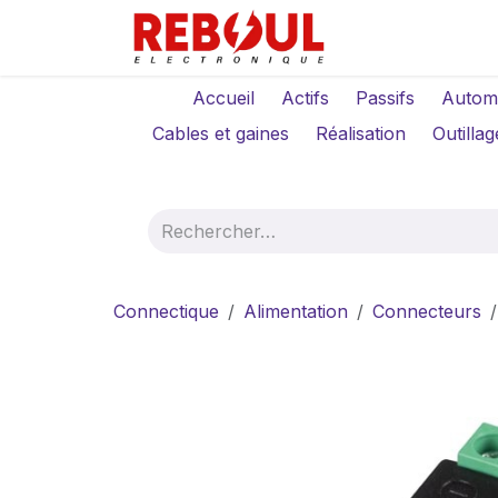
Se rendre au contenu
Qui sommes-no
Accueil
Actifs
Passifs
Autom
Cables et gaines
Réalisation
Outillag
Connectique
Alimentation
Connecteurs