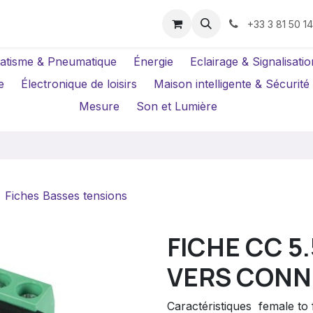
us ?
Réparations
Location Caméras
+33 3 81 50 1
atisme & Pneumatique
Énergie
Eclairage & Signalisatio
e
Électronique de loisirs
Maison intelligente & Sécurité
Mesure
Son et Lumière
Fiches Basses tensions
FICHE CC 5
VERS CONNE
Caractéristiques  female to