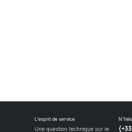
L'esprit de service
N'hés
(+33
Une question technique sur le