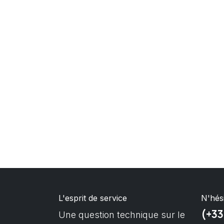
L'esprit de service
N'hés
(+33
Une question technique sur le