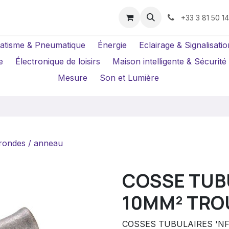
us ?
Réparations
Location Caméras
+33 3 81 50 1
atisme & Pneumatique
Énergie
Eclairage & Signalisatio
e
Électronique de loisirs
Maison intelligente & Sécurité
Mesure
Son et Lumière
rondes / anneau
COSSE TUB
10MM² TROU
COSSES TUBULAIRES 'NF 