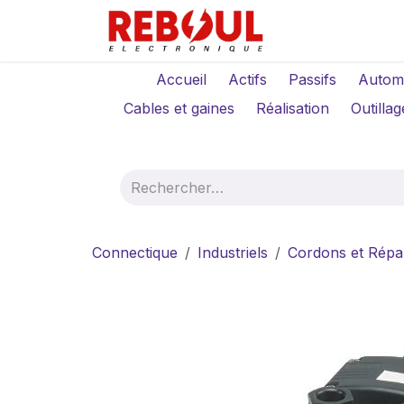
Se rendre au contenu
Qui sommes-no
Accueil
Actifs
Passifs
Autom
Cables et gaines
Réalisation
Outillag
Connectique
Industriels
Cordons et Répar