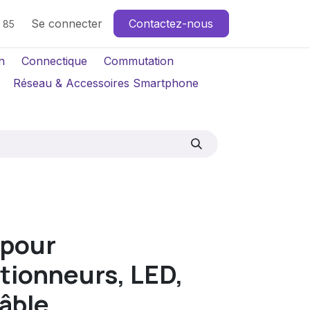
Se connecter
Contactez-nous
4 85
n
Connectique
Commutation
Réseau & Accessoires Smartphone
 pour
tionneurs, LED,
âble