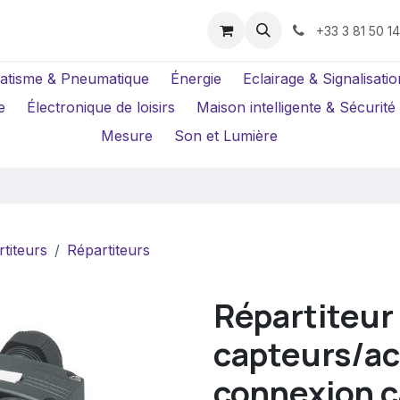
us ?
Réparations
Location Caméras
+33 3 81 50 1
atisme & Pneumatique
Énergie
Eclairage & Signalisatio
e
Électronique de loisirs
Maison intelligente & Sécurité
Mesure
Son et Lumière
titeurs
Répartiteurs
Répartiteur
capteurs/ac
connexion c