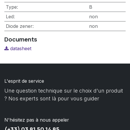
Type
:
B
Led
:
non
Diode zener
:
non
Documents
datasheet
L'esprit de service
Une question technique sur le choix d'un produit
? Nos experts sont là pour vous guider
N'hésitez pas à nous appeler
(+33) 03 81 50 14 85