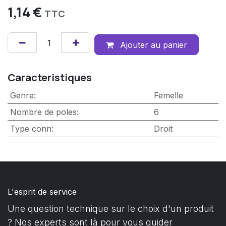
1,14
€
TTC
Ajouter au panier
Caracteristiques
Genre
:
Femelle
Nombre de poles
:
6
Type conn
:
Droit
L'esprit de service
Une question technique sur le choix d'un produit
? Nos experts sont là pour vous guider