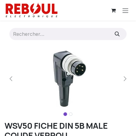
Se rendre au contenu
WSV50 FICHE DIN 5B MALE
COUDE VERROU