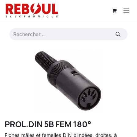
Se rendre au contenu
PROL.DIN 5B FEM 180°
Fiches mâles et femelles DIN blindées, droites, à