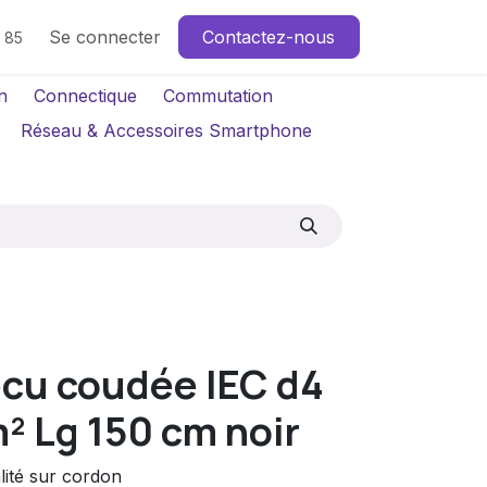
Se connecter
Contactez-nous
4 85
n
Connectique
Commutation
Réseau & Accessoires Smartphone
écu coudée IEC d4
 Lg 150 cm noir
lité sur cordon