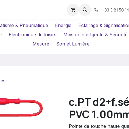
us ?
Réparations
Location Caméras
+33 3 81 50 1
atisme & Pneumatique
Énergie
Eclairage & Signalisatio
e
Électronique de loisirs
Maison intelligente & Sécurité
Mesure
Son et Lumière
hes
c.PT d2+f.s
PVC 1.00mm²
Pointe de touche haute qua