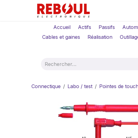
Se rendre au contenu
Qui sommes-no
Accueil
Actifs
Passifs
Autom
Cables et gaines
Réalisation
Outillag
Connectique
Labo / test
Pointes de touc