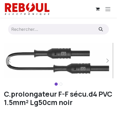
Se rendre au contenu
C.prolongateur F-F sécu.d4 PVC
1.5mm² Lg50cm noir