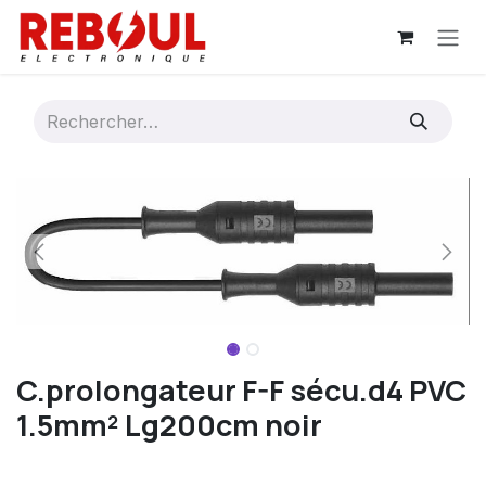
Se rendre au contenu
C.prolongateur F-F sécu.d4 PVC
1.5mm² Lg200cm noir