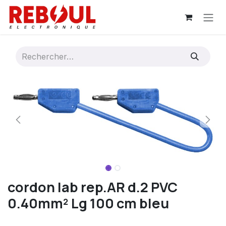
Se rendre au contenu
cordon lab rep.AR d.2 PVC
0.40mm² Lg 100 cm bleu