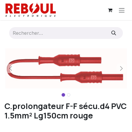
Se rendre au contenu
C.prolongateur F-F sécu.d4 PVC
1.5mm² Lg150cm rouge