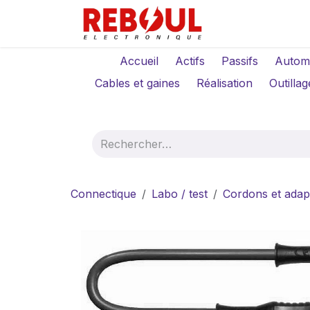
Se rendre au contenu
Qui sommes-no
Accueil
Actifs
Passifs
Autom
Cables et gaines
Réalisation
Outillag
Connectique
Labo / test
Cordons et adap