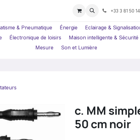
us ?
Réparations
Location Caméras
+33 3 81 50 1
atisme & Pneumatique
Énergie
Eclairage & Signalisatio
e
Électronique de loisirs
Maison intelligente & Sécurité
Mesure
Son et Lumière
tateurs
c. MM simple
50 cm noir