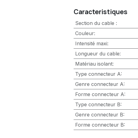
Caracteristiques
Section du cable
:
Couleur
:
Intensité maxi
:
Longueur du cable
:
Matériau isolant
:
Type connecteur A
:
Genre connecteur A
:
Forme connecteur A
:
Type connecteur B
:
Genre connecteur B
:
Forme connecteur B
: