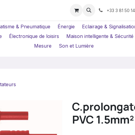
us ?
Réparations
Location Caméras
+33 3 81 50 1
atisme & Pneumatique
Énergie
Eclairage & Signalisatio
e
Électronique de loisirs
Maison intelligente & Sécurité
Mesure
Son et Lumière
tateurs
C.prolongat
PVC 1.5mm²