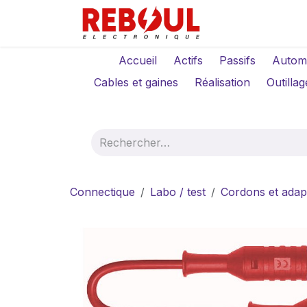
Se rendre au contenu
Qui sommes-no
Accueil
Actifs
Passifs
Autom
Cables et gaines
Réalisation
Outillag
Connectique
Labo / test
Cordons et adap