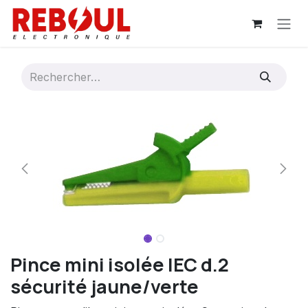
Se rendre au contenu
Pince mini isolée IEC d.2
sécurité jaune/verte