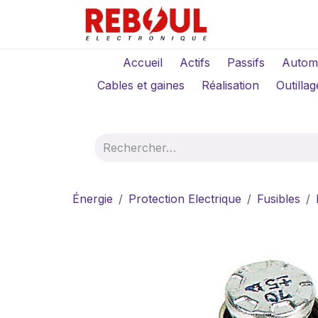
Se rendre au contenu
Qui sommes-no
Accueil
Actifs
Passifs
Autom
Cables et gaines
Réalisation
Outillag
Énergie
Protection Electrique
Fusibles