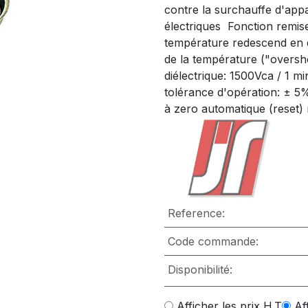
contre la surchauffe d'appa
électriques  Fonction remi
température redescend en d
de la température ("oversho
diélectrique: 1500Vca / 1 m
tolérance d'opération: ± 5
à zero automatique (reset) 
Reference:
Code commande:
Disponibilité:
Afficher les prix H.T
Af