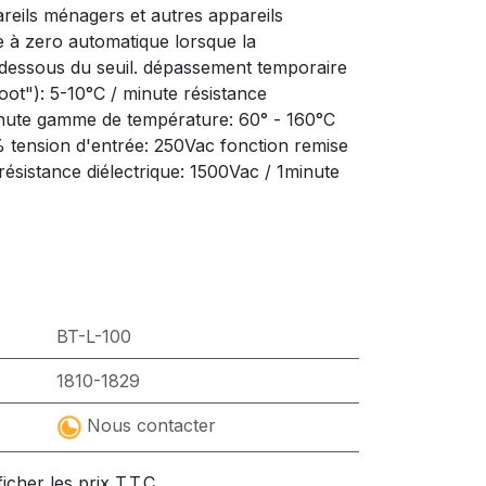
reils ménagers et autres appareils
se à zero automatique lorsque la
essous du seuil. dépassement temporaire
ot"): 5-10°C / minute résistance
inute gamme de température: 60° - 160°C
% tension d'entrée: 250Vac fonction remise
résistance diélectrique: 1500Vac / 1minute
BT-L-100
1810-1829
Nous contacter
ficher les prix T.T.C