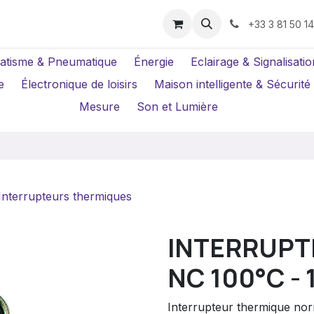
us ?
Réparations
Location Caméras
+33 3 81 50 1
atisme & Pneumatique
Énergie
Eclairage & Signalisatio
e
Électronique de loisirs
Maison intelligente & Sécurité
Mesure
Son et Lumière
Interrupteurs thermiques
INTERRUPT
NC 100°C - 
Interrupteur thermique norm