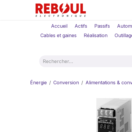
Se rendre au contenu
Qui sommes-no
Accueil
Actifs
Passifs
Autom
Cables et gaines
Réalisation
Outillag
Énergie
Conversion
Alimentations & conv