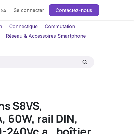
Se connecter
Contactez-nous
4 85
n
Connectique
Commutation
Réseau & Accessoires Smartphone
ns S8VS,
, 60W, rail DIN,
-240Vc.a., boîtier