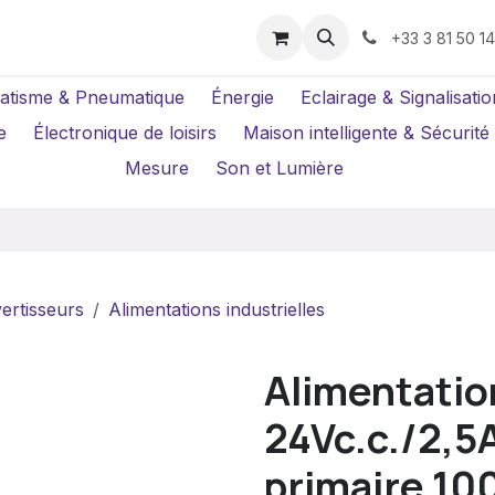
us ?
Réparations
Location Caméras
+33 3 81 50 1
atisme & Pneumatique
Énergie
Eclairage & Signalisatio
e
Électronique de loisirs
Maison intelligente & Sécurité
Mesure
Son et Lumière
ertisseurs
Alimentations industrielles
Alimentatio
24Vc.c./2,5A
primaire 100