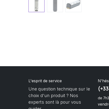
L'esprit de service
N'hés
(+33
Une question technique sur le
choix d'un produit ? Nos
de 7h3
experts sont là pour vous
vendre
guider