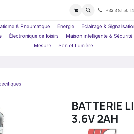
us ?
Réparations
Location Caméras
+33 3 81 50 1
atisme & Pneumatique
Énergie
Eclairage & Signalisatio
e
Électronique de loisirs
Maison intelligente & Sécurité
Mesure
Son et Lumière
pécifiques
BATTERIE L
3.6V 2AH