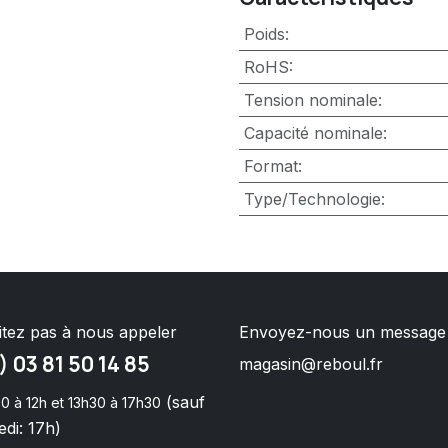
Poids
:
RoHS
:
Tension nominale
:
Capacité nominale
:
Format
:
Type/Technologie
:
itez pas à nous appeler
Envoyez-nous un message
) 03 81 50 14 85
magasin@reboul.fr
(sauf
0 à 12h et 13h30 à 17h30
di: 17h)