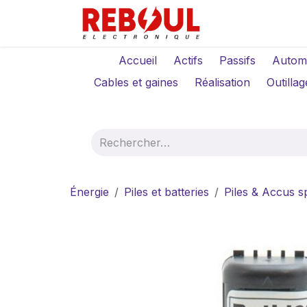
Se rendre au contenu
Qui sommes-no
Accueil
Actifs
Passifs
Autom
Cables et gaines
Réalisation
Outillag
Énergie
Piles et batteries
Piles & Accus s